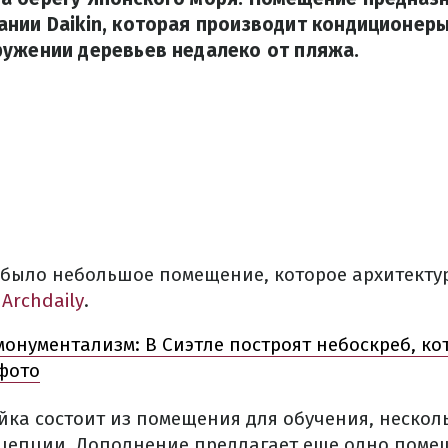
нии Daikin, которая производит кондиционер
ружении деревьев недалеко от пляжа.
е было небольшое помещение, которое архитект
т
Archdaily
.
монументализм: В Сиэтле построят небоскреб, к
 фото
ка состоит из помещения для обучения, несколь
ецепции. Дополнение предлагает еще одно поме