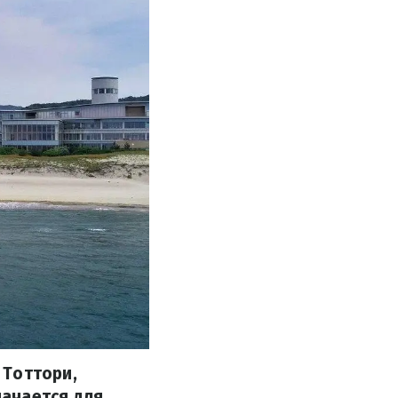
 Тоттори,
ачается для