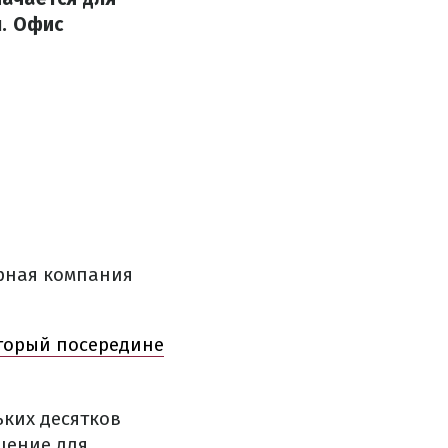
ы. Офис
урная компания
оторый посередине
ких десятков
щение для