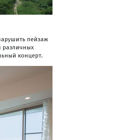
 нарушить пейзаж
я различных
льный концерт.