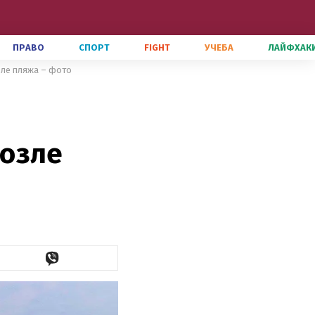
ПРАВО
СПОРТ
FIGHT
УЧЕБА
ЛАЙФХАК
зле пляжа – фото
возле