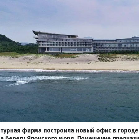
турная фирма построила новый офис в городе
а берегу Японского моря. Помещение предназн