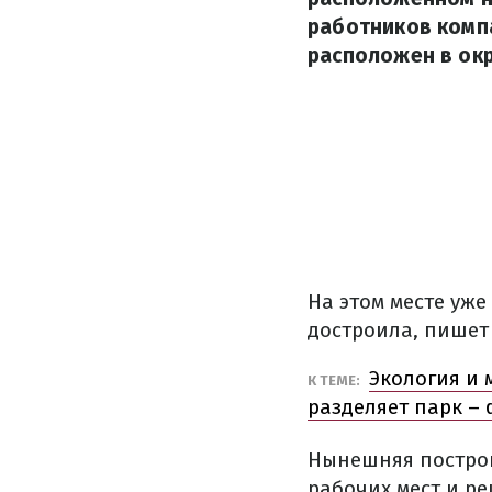
работников компа
расположен в ок
На этом месте уж
достроила, пише
Экология и 
К ТЕМЕ:
разделяет парк –
Нынешняя построй
рабочих мест и р