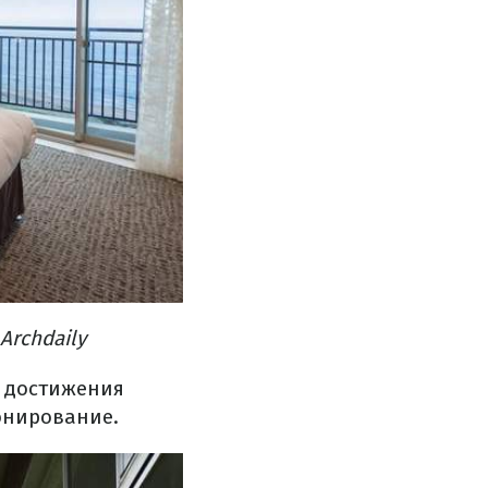
Archdaily
 достижения
онирование.