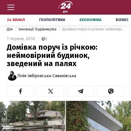
24 КАНАЛ
ГЕОПОЛІТИКА
ЕКОНОМІКА
БІЗНЕС
Дім
Інновації будівництва
Домівка поруч із річкою: неймовірний будинок, зведений на палях
1 червня,
20:53
2
Домівка поруч із річкою:
неймовірний будинок,
зведений на палях
Лілія Імбіровська-Сиваківська