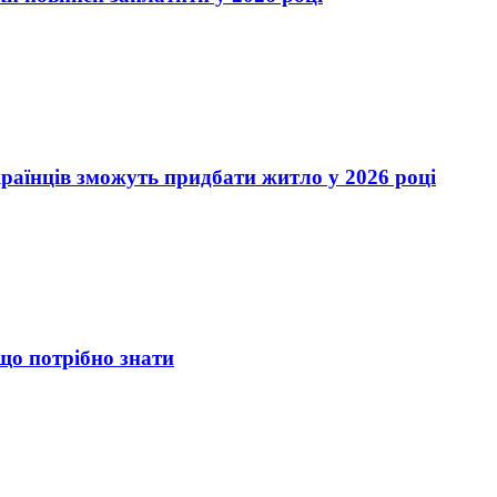
країнців зможуть придбати житло у 2026 році
що потрібно знати