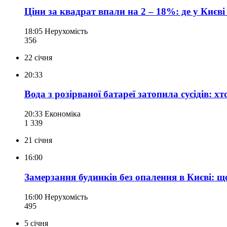
Ціни за квадрат впали на 2 – 18%: де у Києв
18:05
Нерухомість
356
22 січня
20:33
Вода з розірваної батареї затопила сусідів: 
20:33
Економіка
1 339
21 січня
16:00
Замерзання будинків без опалення в Києві: щ
16:00
Нерухомість
495
5 січня