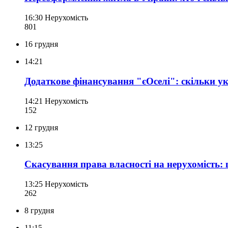
16:30
Нерухомість
801
16 грудня
14:21
Додаткове фінансування "єОселі": скільки у
14:21
Нерухомість
152
12 грудня
13:25
Скасування права власності на нерухомість: 
13:25
Нерухомість
262
8 грудня
11:15