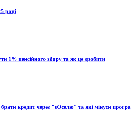
5 році
ти 1% пенсійного збору та як це зробити
о брати кредит через "єОселю" та які мінуси прогр