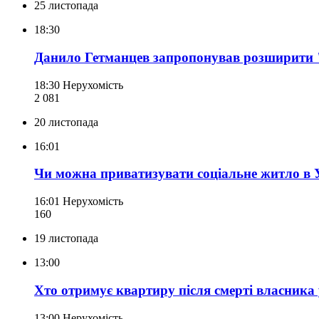
25 листопада
18:30
Данило Гетманцев запропонував розширити 
18:30
Нерухомість
2 081
20 листопада
16:01
Чи можна приватизувати соціальне житло в У
16:01
Нерухомість
160
19 листопада
13:00
Хто отримує квартиру після смерті власника 
13:00
Нерухомість