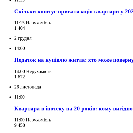
Скільки коштує приватизація квартири у 202
11:15
Нерухомість
1 404
2 грудня
14:00
Податок на купівлю житла: хто може поверну
14:00
Нерухомість
1 672
26 листопада
11:00
Квартира в іпотеку на 20 років: кому вигідн
11:00
Нерухомість
9 458