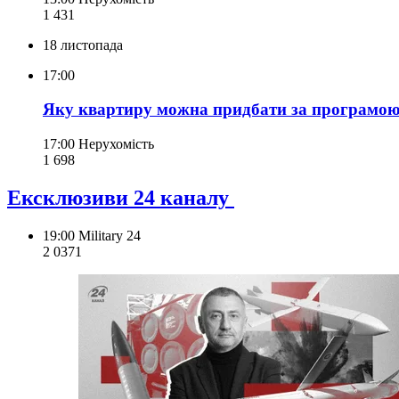
1 431
18 листопада
17:00
Яку квартиру можна придбати за програмою 
17:00
Нерухомість
1 698
Ексклюзиви 24 каналу
19:00
Military 24
2 037
1