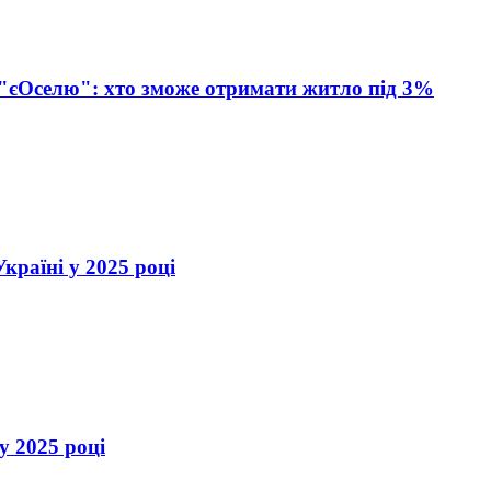
"єОселю": хто зможе отримати житло під 3%
країні у 2025 році
у 2025 році