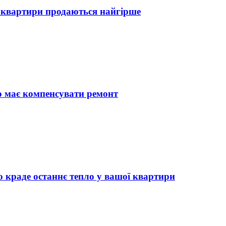
і квартири продаються найгірше
хто має компенсувати ремонт
о краде останнє тепло у вашої квартири