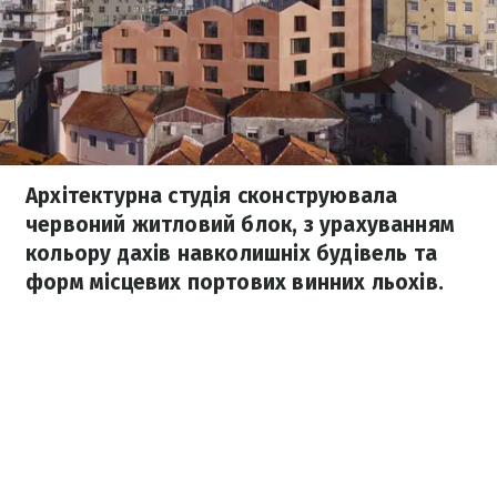
Архітектурна студія сконструювала
червоний житловий блок, з урахуванням
кольору дахів навколишніх будівель та
форм місцевих портових винних льохів.