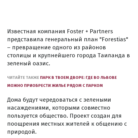
Известная
компания
Foster
+
Partners
представила
генеральный
план "
Forestias
"
– превращение
одного из районов
столицы и
крупнейшего
города
Таиланда
в
зеленый
оазис.
ЧИТАЙТЕ
ТАКЖЕ
ПАРК
В ТВОЕМ
ДВОРЕ
: ГДЕ
ВО ЛЬВОВЕ
МОЖНО
ПРИОБРЕСТИ
ЖИЛЬЕ
РЯДОМ
С ПАРКОМ
Дома будут
чередоваться
с зелеными
насаждениями
,
которыми
совместно
пользуется
общество.
Проект
создан для
поощрения
местных
жителей
к общению
с
природой.