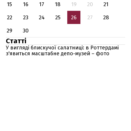
15
16
17
18
19
20
21
22
23
24
25
26
27
28
29
30
Статті
У вигляді блискучої салатниці: в Роттердамі
з'явиться масштабне депо-музей – фото