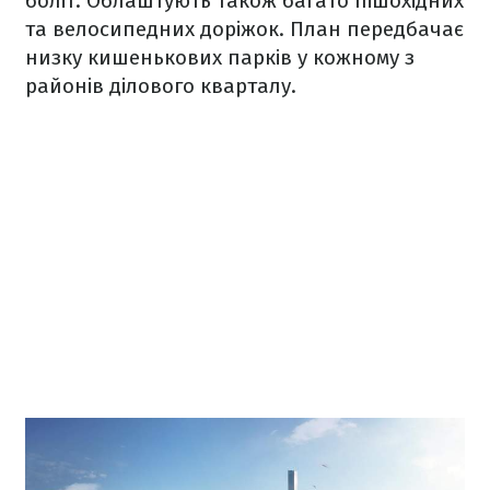
боліт. Облаштують також багато пішохідних
та велосипедних доріжок. План передбачає
низку кишенькових парків у кожному з
районів ділового кварталу.