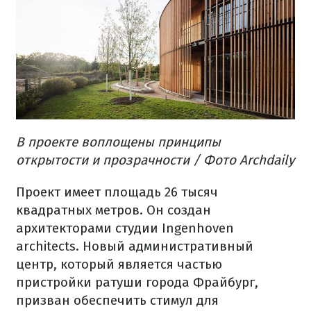
В
проект
е
воплощены
принципы
открытости и прозрачности
/ Фото Archdaily
Проект
имеет
площадь
26 тысяч
квадратных метров.
Он создан
архитекторами
студии
Ingenhoven
architects
.
Новый
административный
центр
, который является частью
пристройки
ратуши
города
Фрайбург
,
призван
обеспечить
стимул
для