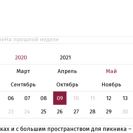
ле
На прошлой неделе
2020
2021
Март
Апрель
Май
Сентябрь
Октябрь
Ноябрь
06
07
08
09
10
11
12
13
23
24
25
26
27
28
29
30
ках и с большим пространством для пикника –