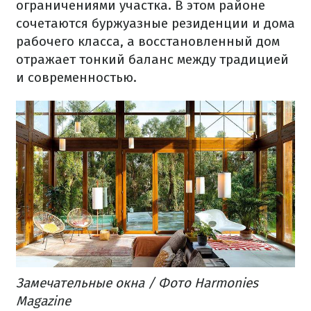
ограничениями
участка.
В
этом
районе
сочетаются
буржуазные
резиденции
и
дома
рабочего класса
,
а
восстановленный
дом
отражает
тонкий
баланс
между
традицией
и
современностью
.
Замечательные
окна
/ Фото Harmonies
Magazine