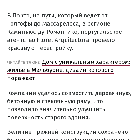
В
Порто
,
на пути
,
который
ведет
от
Голгофы
до
Массарелоса
,
в
регионе
Каминьюс
-
ду-
Романтико
,
португальское
агентство
Floret Arquitectura
провело
красивую
перестройку.
Дом с уникальным характером:
ЧИТАЙТЕ
ТАКЖЕ
жилье в Мельбурне, дизайн которого
поражает
Компании
удалось
совместить
деревянную
,
бетонную
и
стеклянную
раму
, что
позволило значительно
улучшить
поверхность
старого здания
.
Величие
прежней конструкции
сохранено
благодаря
удачно
подобранным
формам
и