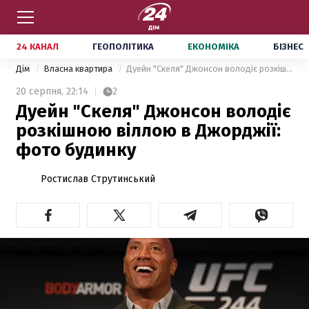
24 КАНАЛ
ГЕОПОЛІТИКА
ЕКОНОМІКА
БІЗНЕС
Дім
Власна квартира
Дуейн "Скеля" Джонсон володіє розкішною віллою в Джорджії: фото будинку
20 серпня,
22:14
2
Дуейн "Скеля" Джонсон володіє
розкішною віллою в Джорджії:
фото будинку
Ростислав Струтинський