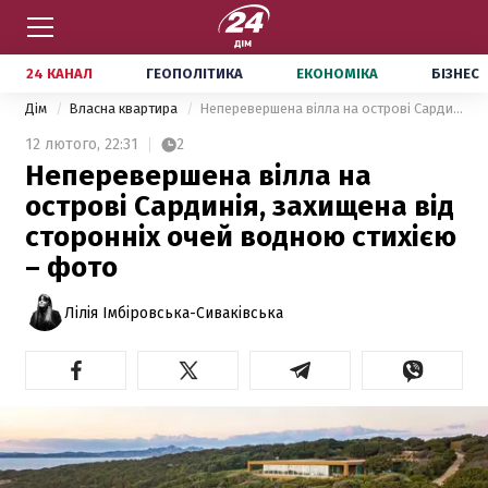
24 КАНАЛ
ГЕОПОЛІТИКА
ЕКОНОМІКА
БІЗНЕС
Дім
Власна квартира
Неперевершена вілла на острові Сардинія, захищена від сторонніх очей водною стихією – фото
12 лютого,
22:31
2
Неперевершена вілла на
острові Сардинія, захищена від
сторонніх очей водною стихією
– фото
Лілія Імбіровська-Сиваківська