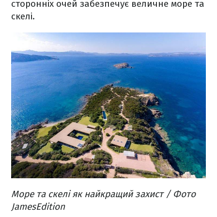
сторонніх очей забезпечує величне море та
скелі.
Море та скелі як найкращий захист / Фото
JamesEdition