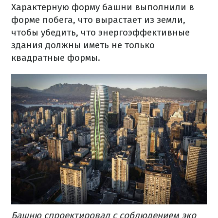
Характерную
форму
башни
выполнили
в
форме
побега
,
что
вырастает
из земли
,
чтобы
убедить
,
что
энергоэффективные
здания
должны
иметь
не только
квадратные
формы.
Башню
спроектировал
с соблюдением
эко