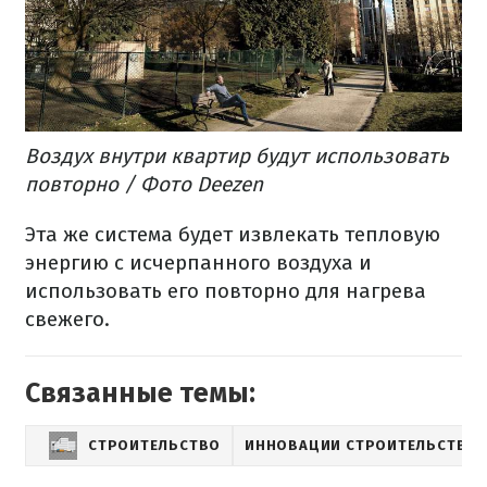
Воздух
внутри
квартир
будут использовать
повторно
/ Фото
Deezen
Эта
же
система
будет
извлекать
тепловую
энергию
с
исчерпанного
воздуха и
использовать
его
повторно
для нагрева
свежего
.
Связанные темы:
СТРОИТЕЛЬСТВО
ИННОВАЦИИ СТРОИТЕЛЬСТВА