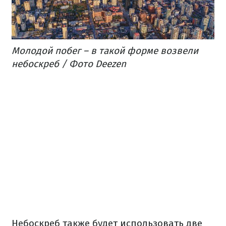
Молодой
побег
– в такой
форме
возвели
небоскреб
/ Фото
Deezen
Небоскреб
также
будет
использовать
две