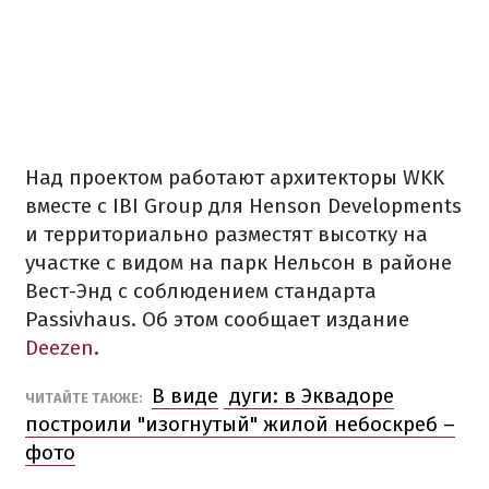
Над
проектом
работают
архитекторы
WKK
вместе
с
IBI Group
для
Henson Developments
и
территориально
разместят
высотку
на
участке с
видом
на парк
Нельсон
в
районе
Вест-Энд
с
соблюдением
стандарта
Passivhaus
.
Об этом
сообщает издание
Deezen
.
В виде
дуги
:
в
Эквадоре
ЧИТАЙТЕ
ТАКЖЕ
:
построили
"
изогнутый
"
жилой
небоскреб
–
фото