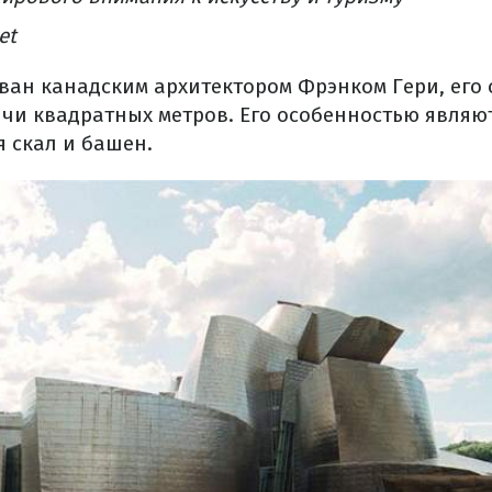
et
ван
канадским
архитектором
Фрэнком Гери
,
его
ячи
квадратных метров.
Его
особенностью
являю
я
скал
и
башен.