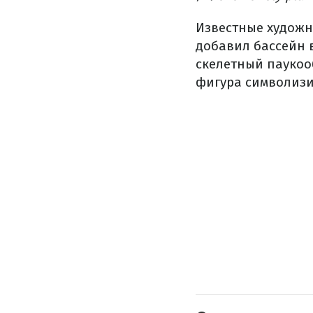
Известные худож
добавил
бассейн
скелетный
пауко
фигура
символизи