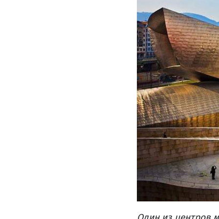
Один
из центров
м