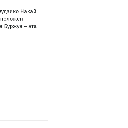
удзико
Накай
сположен
а
Буржуа
–
эта