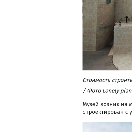
Стоимость
строит
/ Фото Lonely plan
Музей
возник
на 
спроектирован
с