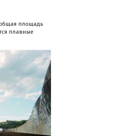
общая
площадь
тся
плавные