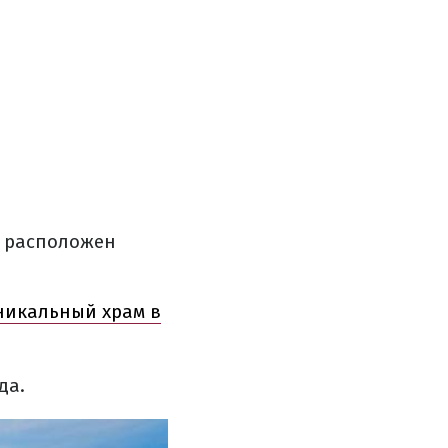
ь расположен
никальный храм в
да
.