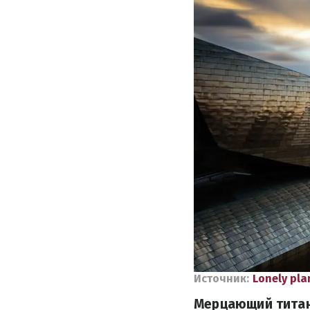
Источник:
Lonely pla
Мерцающий титано