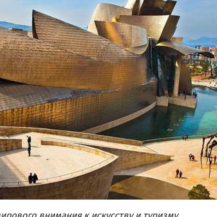
ирового внимания
к искусству
и
туризму