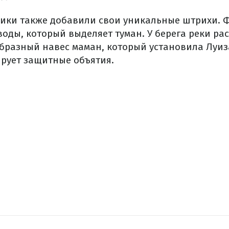
ники
также
добавили
свои
уникальные
штрихи.
Ф
воды,
который выделяет
туман.
У
берега
реки
ра
образный
навес
маман
,
который
установила
Луиз
рует
защитные
объятия.