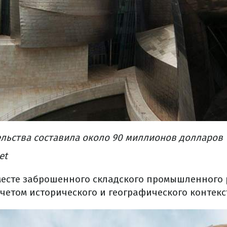
ельства
составила
около
90 миллионов
долларов
et
месте
заброшенного
складского
промышленного 
учетом
исторического
и
географического
контекс