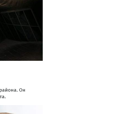
района.
Он
та.