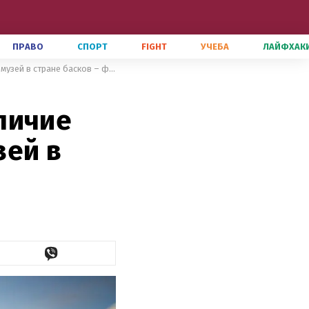
ПРАВО
СПОРТ
FIGHT
УЧЕБА
ЛАЙФХАК
Колоссальное сооружение и величие современности: уникальный музей в стране басков – фото
личие
зей в