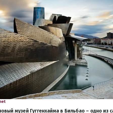
net
вый музей Гуггенхайма в Бильбао – одно из 