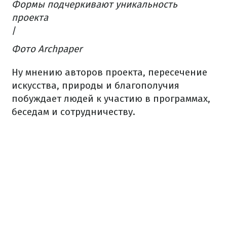
Формы
подчеркивают
уникальность
проекта
/
Фото Archpaper
Ну
мнению авторов
проекта
,
пересечение
искусства
,
природы
и благополучия
побуждает людей
к участию
в
программах
,
бесед
ам
и
сотрудничеству.