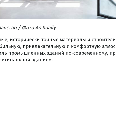
ранство
/ Фото Аrchdaily
ные,
исторически
точные
материалы
и
строител
абильную,
привлекательную
и
комфортную
атмос
иль
промышленных
зданий
по-современному
,
пр
оригинальной
зданием
.