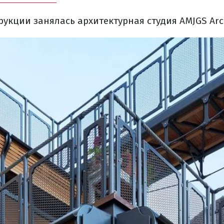
рукции
занялась
архитектурная
студия
AMJGS Arc