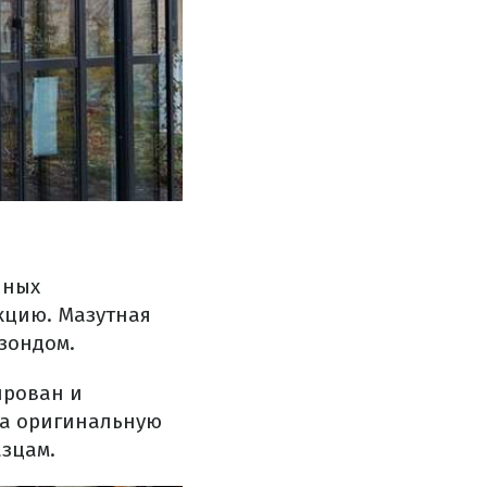
нных
кцию.
Мазутная
зондом.
ирован
и
а
оригинальную
азцам
.