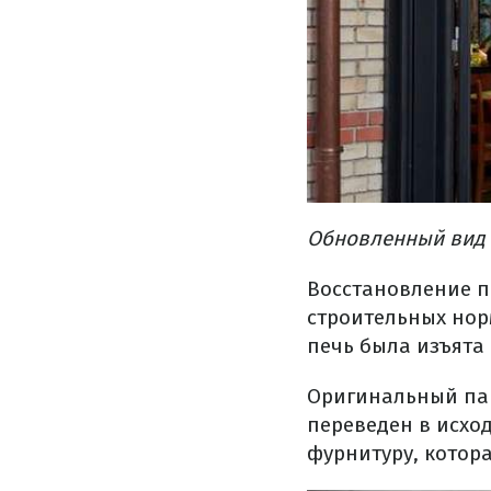
Обновленный
вид
Восстановление
п
строительных
нор
печь
была
изъята
Оригинальный
па
переведен
в
исхо
фурнитуру,
котор