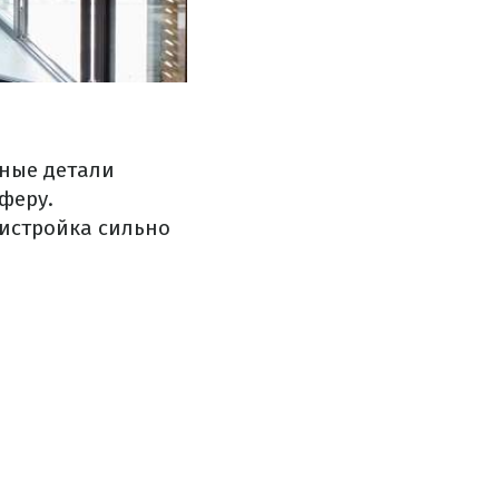
ьные
детали
феру.
истройка
сильно