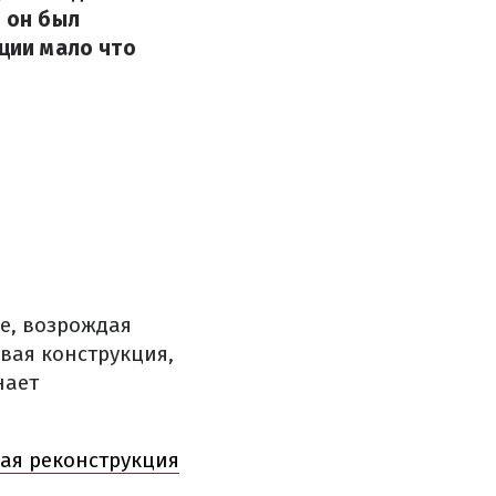
, он был
кции мало что
е
,
возрождая
вая конструкция
,
нает
ая реконструкция