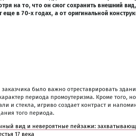
тря на то, что он смог сохранить внешний вид
 еще в 70-х годах, а от оригинальной констру
и
заказчика
было
важно
отреставрировать
здани
характер
периода
промоутеризма
.
Кроме
того
,
но
али и
стекла
,
игриво
создает
контраст и
напоми
дания
того периода.
чный вид и невероятные пейзажи: захватывающ
стья 17 века