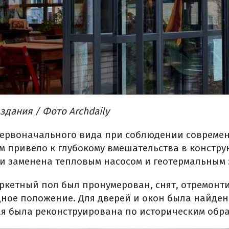
здания
/ Фото Аrchdaily
ервоначального вида
при
соблюдении
совреме
м
привело
к глубокому
вмешательства
в констру
и
заменена
тепловым
насосом
и
геотермальным
ркетный пол
был
пронумерован
, снят
,
отремонт
дное положение.
Для дверей и
окон
была
найден
ая
была реконструирована
по историческим обр