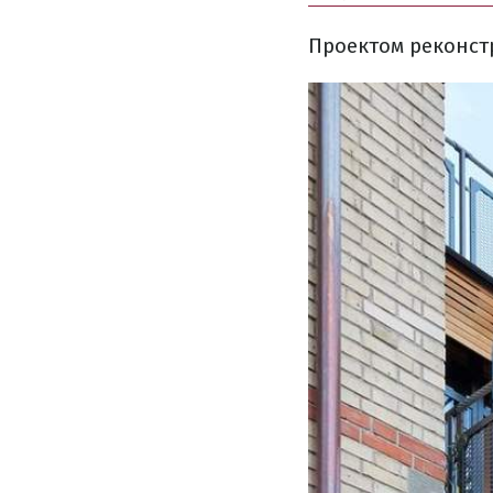
Проектом
реконст