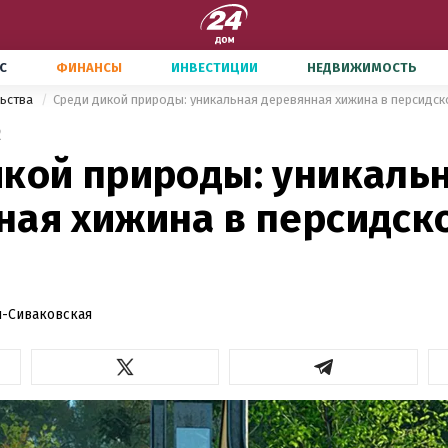
С
ФИНАНСЫ
ИНВЕСТИЦИИ
НЕДВИЖИМОСТЬ
льства
Среди дикой природы: уникальная деревянная хижина в персидск
2
икой природы: уникаль
ная хижина в персидско
-Сиваковская