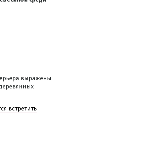
нтерьера выражены
 деревянных
тся встретить