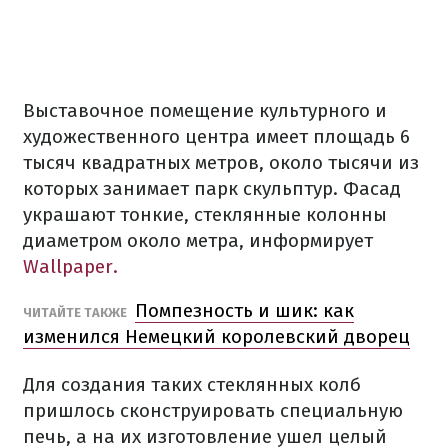
Выставочное помещение
культурного
и
художественного центра
имеет
площадь
6
тысяч
квадратных
метров
, около тысячи
из
которых
занимает парк
скульптур.
Фасад
украшают
тонкие
,
стеклянные
колонны
диаметром
около метра
,
информирует
Wallpaper.
Помпезность
и
шик
:
как
ЧИТАЙТЕ
ТАКЖЕ
изменился
Немецкий
королевский
дворец
Для
создания
таких
стеклянных
колб
пришлось
сконструировать
специальную
печь
,
а
на их изготовление
ушел
целый