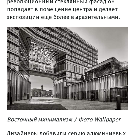
революционный
стеклянный фасад
он
попадает
в помещение
центра
и
делает
экспозиции
еще
более
выразительными.
Восточный
минимализм
/ Фото Wallpaper
Дизайнеры
добавили
серию
алюминиевых