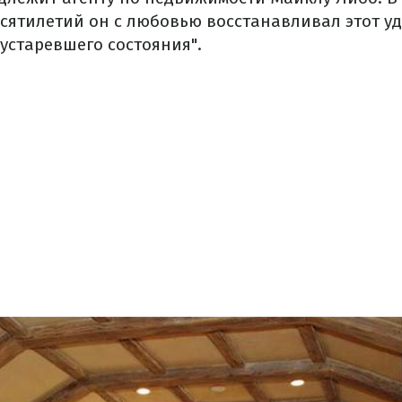
есятилетий он с любовью восстанавливал этот у
устаревшего состояния".