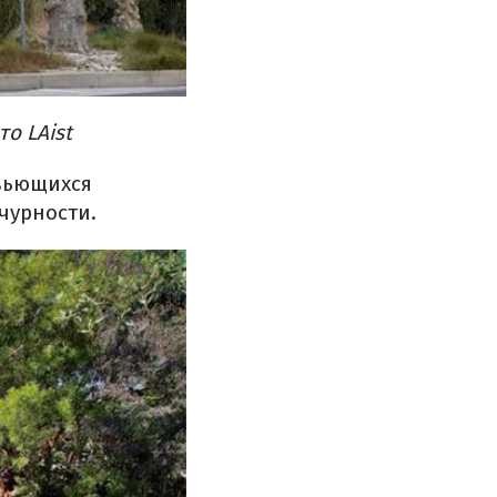
то LAist
вьющихся
чурности.