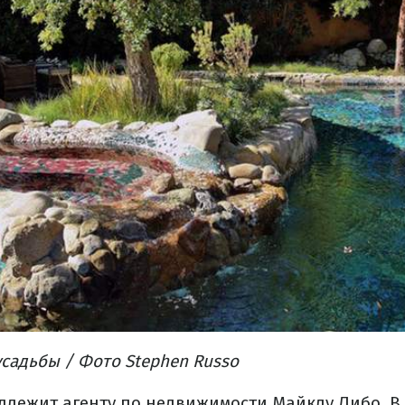
садьбы / Фото Stephen Russo
длежит агенту по недвижимости Майклу Либо. В