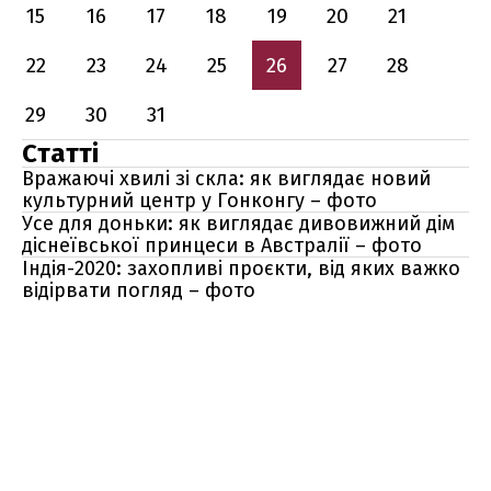
15
16
17
18
19
20
21
22
23
24
25
26
27
28
29
30
31
Статті
Вражаючі хвилі зі скла: як виглядає новий
культурний центр у Гонконгу – фото
Усе для доньки: як виглядає дивовижний дім
діснеївської принцеси в Австралії – фото
Індія-2020: захопливі проєкти, від яких важко
відірвати погляд – фото