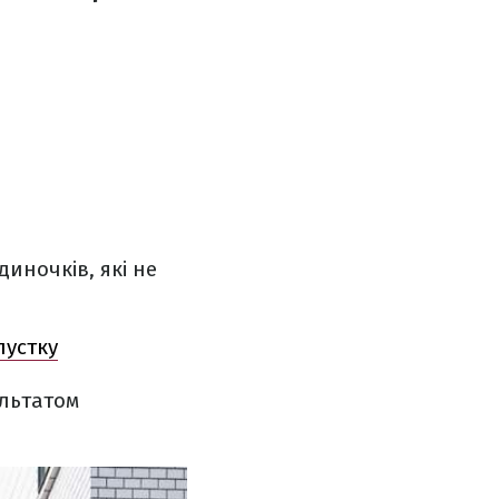
диночків, які не
пустку
ультатом