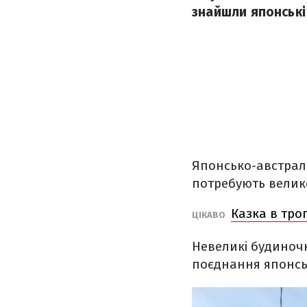
знайшли японські 
Японсько-австралій
потребують велик
Казка в троп
ЦІКАВО
Невеликі будиноч
поєднання японськ