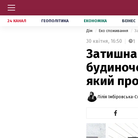
24 КАНАЛ
ГЕОПОЛІТИКА
ЕКОНОМІКА
БІЗНЕС
Дім
Еко споживання
З
30 квітня,
16:50
1
Затишна 
будиночо
який про
Лілія Імбіровська-С