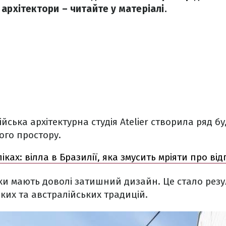
архітектори – читайте у матеріалі.
ська архітектурна студія Atelier створила ряд бу
ого простору.
іках: вілла в Бразилії, яка змусить мріяти про від
ки мають доволі затишний дизайн. Це стало рез
их та австралійських традицій.