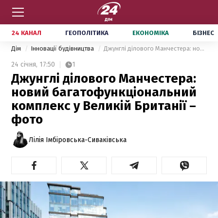
24 КАНАЛ
ГЕОПОЛІТИКА
ЕКОНОМІКА
БІЗНЕС
Дім
Інновації будівництва
Джунглі ділового Манчестера: новий багатофункціональний комплекс у Великій Британії – фото
24 січня,
17:50
1
Джунглі ділового Манчестера:
новий багатофункціональний
комплекс у Великій Британії –
фото
Лілія Імбіровська-Сиваківська