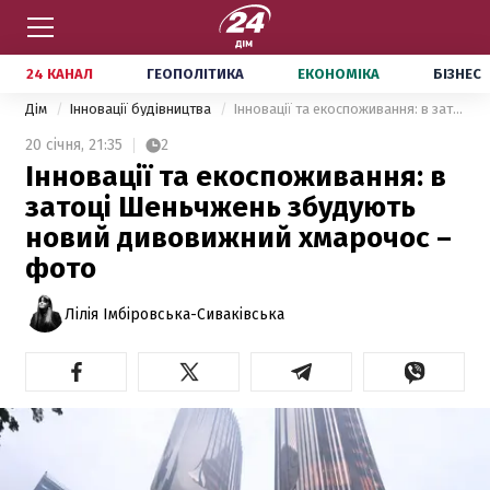
24 КАНАЛ
ГЕОПОЛІТИКА
ЕКОНОМІКА
БІЗНЕС
Дім
Інновації будівництва
Інновації та екоспоживання: в затоці Шеньчжень збудують новий дивовижний хмарочос – фото
20 січня,
21:35
2
Інновації та екоспоживання: в
затоці Шеньчжень збудують
новий дивовижний хмарочос –
фото
Лілія Імбіровська-Сиваківська