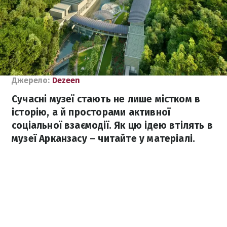
Джерело:
Dezeen
Сучасні музеї стають не лише містком в
історію, а й просторами активної
соціальної взаємодії. Як цю ідею втілять в
музеї Арканзасу – читайте у матеріалі.