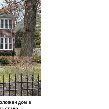
положен дом в
у, стало