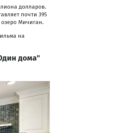
ллиона долларов.
авляет почти 395
о озеро Мичиган.
фильма на
Один дома"