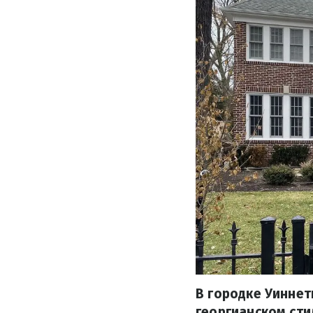
В городке Уиннет
георгианском сти