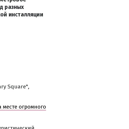
д разных
кой инсталляции
ry Square",
а месте огромного
уристический