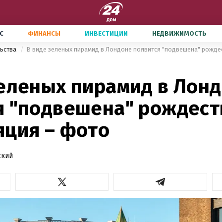
С
ФИНАНСЫ
ИНВЕСТИЦИИ
НЕДВИЖИМОСТЬ
льства
зеленых пирамид в Лон
я "подвешена" рождест
яция – фото
ский