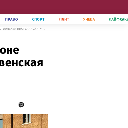
ПРАВО
СПОРТ
FIGHT
УЧЕБА
ЛАЙФХАК
В виде зеленых пирамид в Лондоне появится "подвешена" рождественская инсталляция – фото
доне
венская