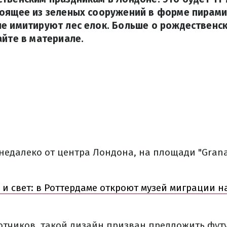
тоящее из зеленых сооружений в форме пирами
е имитируют лес елок. Больше о рождественс
айте в материале.
 недалеко от центра Лондона, на площади "Grana
 и свет: в Роттердаме откроют музей миграции н
отчиков, такой дизайн призван предложить фут