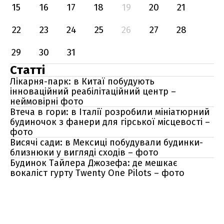
15
16
17
18
19
20
21
22
23
24
25
26
27
28
29
30
31
Статті
Лікарня-парк: в Китаї побудують
інноваційний реабілітаційний центр –
неймовірні фото
Втеча в гори: в Італії розробили мініатюрний
будиночок з фанери для гірської місцевості –
фото
Висячі сади: в Мексиці побудували будинки-
близнюки у вигляді сходів – фото
Будинок Тайлера Джозефа: де мешкає
вокаліст гурту Twenty One Pilots – фото