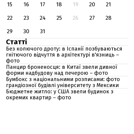
15
16
17
18
19
20
21
22
23
24
25
26
27
28
29
30
31
Статті
Без колючого дроту: в Іспанії позбуваються
гнітючого відчуття в архітектурі в'язниць –
фото
Панцир броненосця: в Китаї звели дивної
форми надбудову над печерою – фото
Бумбокс з національними розписами: фото
грандіозної будівлі університету з Мексики
Бюджетне житло: у США звели будинок з
окремих квартир – фото