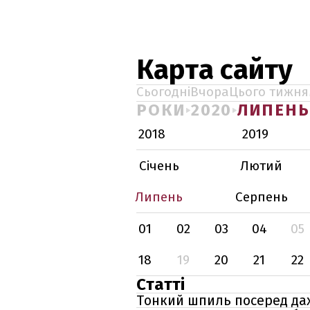
Карта сайту
Сьогодні
Вчора
Цього тижня
РОКИ
2020
ЛИПЕНЬ
2018
2019
Січень
Лютий
Липень
Серпень
01
02
03
04
05
18
19
20
21
22
Статті
Тонкий шпиль посеред дах