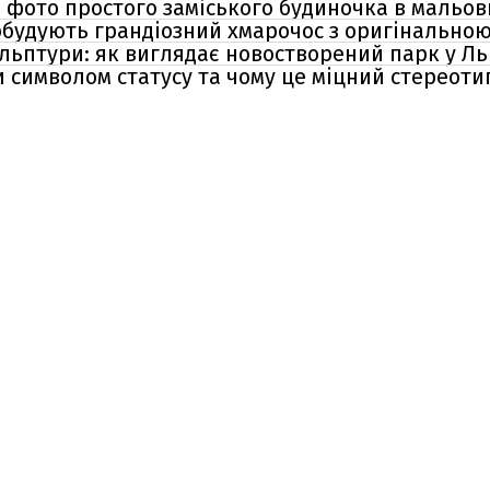
: фото простого заміського будиночка в мальов
 побудують грандіозний хмарочос з оригінально
ульптури: як виглядає новостворений парк у Ль
 символом статусу та чому це міцний стереотип