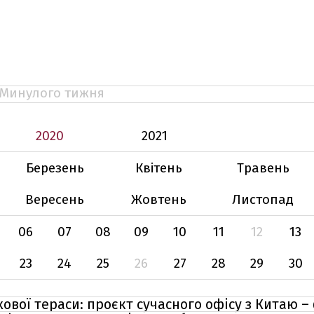
Минулого тижня
2020
2021
Березень
Квітень
Травень
Вересень
Жовтень
Листопад
06
07
08
09
10
11
12
13
23
24
25
26
27
28
29
30
ової тераси: проєкт сучасного офісу з Китаю –