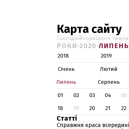
Карта сайту
Сьогодні
Вчора
Цього тижня
РОКИ
2020
ЛИПЕНЬ
2018
2019
Січень
Лютий
Липень
Серпень
01
02
03
04
05
18
19
20
21
22
Статті
Справжня краса всередині