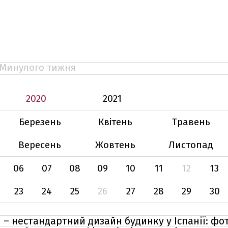
Минулого тижня
2020
2021
Березень
Квітень
Травень
Вересень
Жовтень
Листопад
06
07
08
09
10
11
12
13
23
24
25
26
27
28
29
30
 – нестандартний дизайн будинку у Іспанії: фо