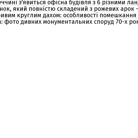
еччині з'явиться офісна будівля з 6 різними л
нок, який повністю складений з рожевих арок 
кривим круглим дахом: особливості помешкання
: фото дивних монументальних споруд 70-х ро