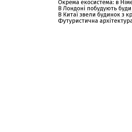
Окрема екосистема: в Нім
В Лондоні побудують буди
В Китаї звели будинок з 
Футуристична архітектура