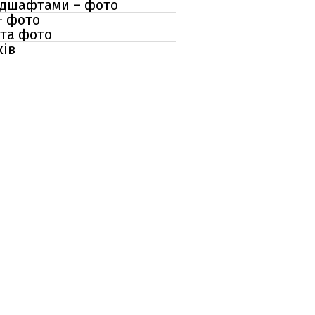
андшафтами – фото
– фото
 та фото
ків