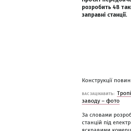
розробить 48 так
заправні станції.
Конструкції повин
Тропі
ВАС ЗАЦІКАВИТЬ:
заводу – фото
За словами розро
станцій під елект
яскравими комерц