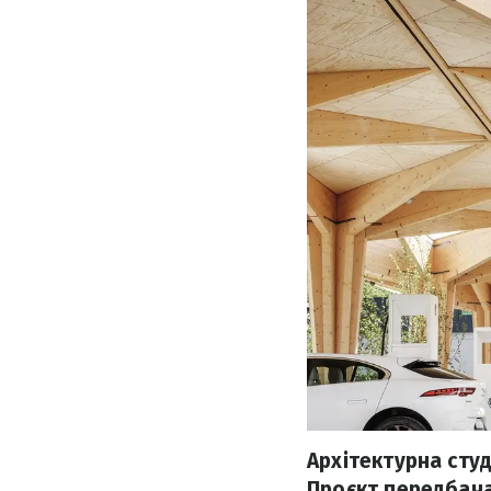
Архітектурна студ
Проєкт передбача