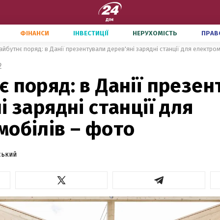
ФІНАНСИ
ІНВЕСТИЦІЇ
НЕРУХОМІСТЬ
ПРАВ
айбутнє поряд: в Данії презентували дерев'яні зарядні станції для електро
2
 поряд: в Данії презен
і зарядні станції для
мобілів – фото
ський