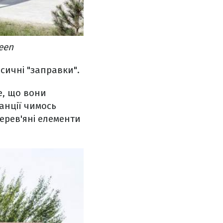
een
сичні "заправки".
е, що вони
анції чимось
ерев'яні елементи