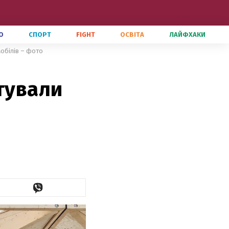
О
СПОРТ
FIGHT
ОСВІТА
ЛАЙФХАКИ
мобілів – фото
тували