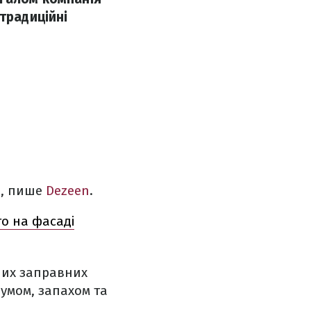
традиційні
н", пише
Dezeen
.
то на фасаді
них заправних
шумом, запахом та