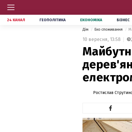
24 КАНАЛ
ГЕОПОЛІТИКА
ЕКОНОМІКА
БІЗНЕС
Дім
Еко споживання
М
10 вересня,
13:58
Майбутнє
дерев'ян
електро
Ростислав Струтин