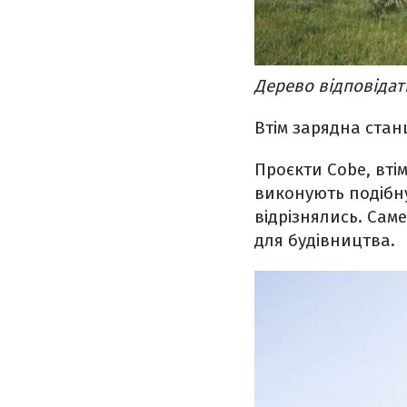
Дерево відповідат
Втім зарядна стан
Проєкти Cobe, вті
виконують подібну
відрізнялись. Сам
для будівництва.