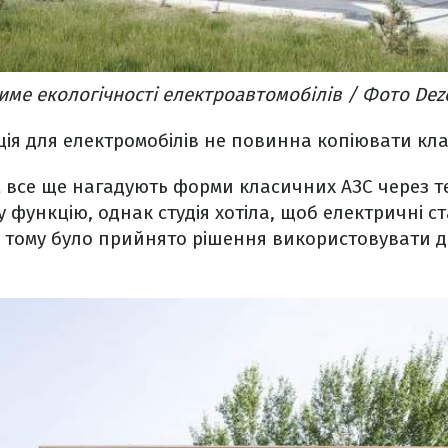
име екологічності електроавтомобілів / Фото Dez
ція для електромобілів не повинна копіювати кла
м все ще нагадують форми класичних АЗС через т
 функцію, однак студія хотіла, щоб електричні ст
е тому було прийнято рішення використовувати д