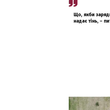
Що, якби зарядн
надає тінь,
– пи