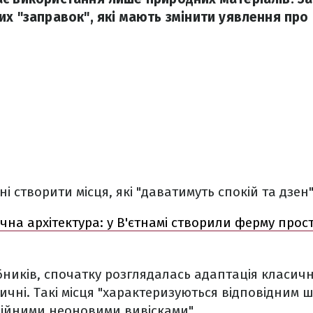
их "заправок", які мають змінити уявлення про 
ні створити місця, які "даватимуть спокій та дзе
чна архітектура: у В'єтнамі створили ферму прос
бників, спочатку розглядалась адаптація класич
ричні. Такі місця "характеризуються відповідним 
ійними неоновими вивісками".