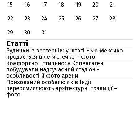
15
16
17
18
19
20
21
22
23
24
25
26
27
28
29
30
31
Статті
Будинки із вестернів: у штаті Нью-Мексико
продається ціле містечко – фото
Комфортно і стильно: у Копенгагені
побудували надсучасний стадіон -
особливості й фото арени
Прихований особняк: як в Індії
переосмислюють архітектурні традиції –
фото