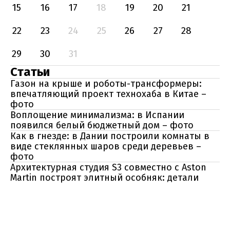
15
16
17
18
19
20
21
22
23
24
25
26
27
28
29
30
31
Статьи
Газон на крыше и роботы-трансформеры:
впечатляющий проект технохаба в Китае –
фото
Воплощение минимализма: в Испании
появился белый бюджетный дом – фото
Как в гнезде: в Дании построили комнаты в
виде стеклянных шаров среди деревьев –
фото
Архитектурная студия S3 совместно с Aston
Martin построят элитный особняк: детали