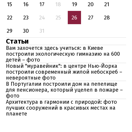
15
16
17
18
19
20
21
22
23
24
25
26
27
28
29
30
31
Статьи
Вам захочется здесь учиться: в Киеве
построили экологическую гимназию на 600
детей – фото
Новый "муравейник": в центре Нью-Йорка
построили современный жилой небоскреб –
невероятные фото
В Португалии построили дом на пепелище
для пенсионера, который уцелел в пожаре –
фото
Архитектура в гармонии с природой: фото
лучших сооружений в красивых местах на
планете